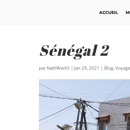
ACCUEIL
M
Sénégal 2
par
NathWar65
|
Jan 29, 2021
|
Blog
,
Voyag