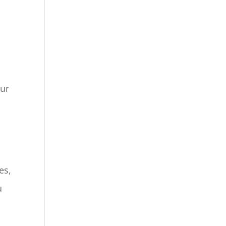
sur
es,
ù